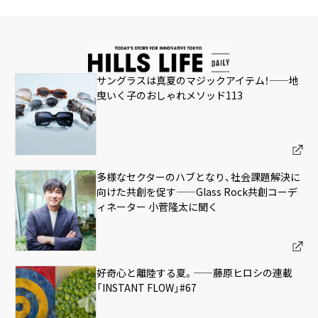
サングラスは真夏のマジックアイテム！——地
曳いく子のおしゃれメソッド113
多様なセクターのハブとなり、社会課題解決に
向けた共創を促す——Glass Rock共創コーデ
ィネーター 小菅隆太に聞く
好奇心と離陸する夏。——藤原ヒロシの連載
「INSTANT FLOW」#67