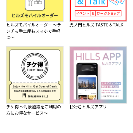
ヒルズモバイルオーダー ～ラ
虎ノ門ヒルズ TASTE＆TALK
ンチも手土産もスマホで手軽
に～
チケ得 ～対象施設をご利用の
【公式】ヒルズアプリ
方にお得なサービス～