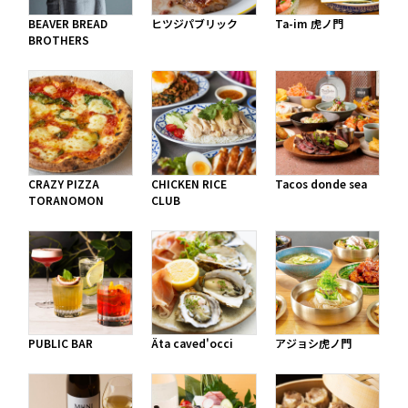
BEAVER BREAD
ヒツジパブリック
Ta-im 虎ノ門
BROTHERS
CRAZY PIZZA
CHICKEN RICE
Tacos donde sea
TORANOMON
CLUB
PUBLIC BAR
Äta caved'occi
アジョシ虎ノ門