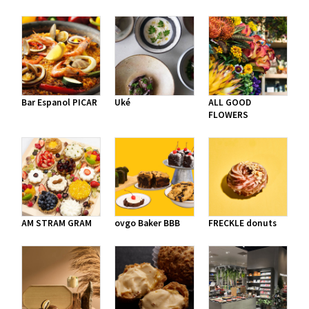
Bar Espanol PICAR
Uké
ALL GOOD
FLOWERS
AM STRAM GRAM
ovgo Baker BBB
FRECKLE donuts