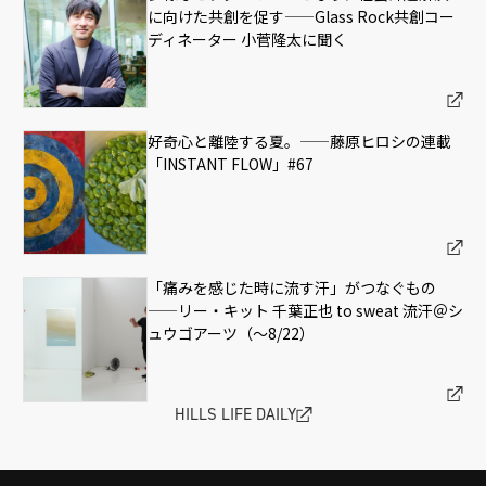
に向けた共創を促す——Glass Rock共創コー
ディネーター 小菅隆太に聞く
好奇心と離陸する夏。——藤原ヒロシの連載
「INSTANT FLOW」#67
「痛みを感じた時に流す汗」がつなぐもの
——リー・キット 千葉正也 to sweat 流汗＠シ
ュウゴアーツ（〜8/22）
HILLS LIFE DAILY