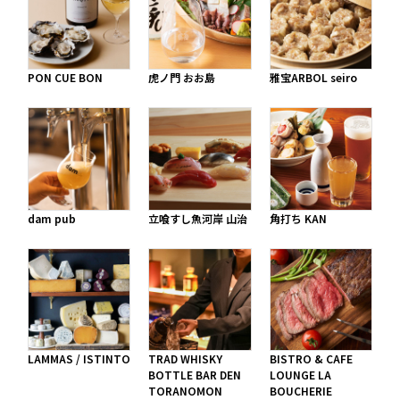
PON CUE BON
虎ノ門 おお島
雅宝ARBOL seiro
dam pub
立喰すし魚河岸 山治
角打ち KAN
LAMMAS / ISTINTO
TRAD WHISKY
BISTRO & CAFE
BOTTLE BAR DEN
LOUNGE LA
TORANOMON
BOUCHERIE