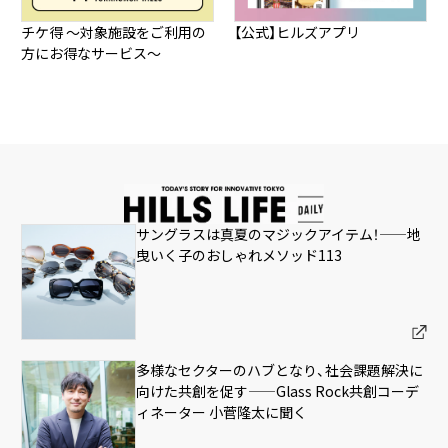
チケ得 ～対象施設をご利用の
【公式】ヒルズアプリ
方にお得なサービス～
サングラスは真夏のマジックアイテム！——地
曳いく子のおしゃれメソッド113
多様なセクターのハブとなり、社会課題解決に
向けた共創を促す——Glass Rock共創コーデ
ィネーター 小菅隆太に聞く