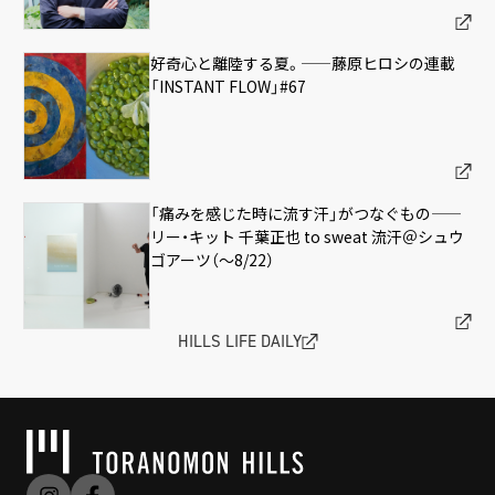
好奇心と離陸する夏。——藤原ヒロシの連載
「INSTANT FLOW」#67
「痛みを感じた時に流す汗」がつなぐもの——
リー・キット 千葉正也 to sweat 流汗＠シュウ
ゴアーツ（〜8/22）
HILLS LIFE DAILY