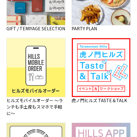
空車
。
※施設内での路上駐車や自転車走行はご遠慮ください
東京BRT（公式サイト）
機械式・ハイルーフ車
空車
バイク駐輪場
GIFT / TEMIYAGE SELECTION
PARTY PLAN
アクセスTOP
エリア
収容形式・車両制限
・虎ノ門ヒルズ 森タワーB1F
・虎ノ門ヒルズ ビジネスタワーB2F
・虎ノ門ヒルズ ステーションタワーB3F
収容形式・車両制限
○虎ノ門ヒルズ 森タワー
時間
・収容形式：自走式（一部機械式有り）
・虎ノ門ヒルズ 森タワー
ヒルズモバイルオーダー ～ラ
虎ノ門ヒルズ TASTE＆TALK
7:00～23:00
全長：5.0～6.0m 全幅：1.85～2.5m
ンチも手土産もスマホで手軽
・虎ノ門ヒルズ ビジネスタワー
全高：2.0～2.4m 重量：2.0～3.0t
に～
0:00～24:00
・虎ノ門ヒルズ ステーションタワー
○虎ノ門ヒルズ レジデンシャルタワー
0:00～24:00
・収容形式：自走式