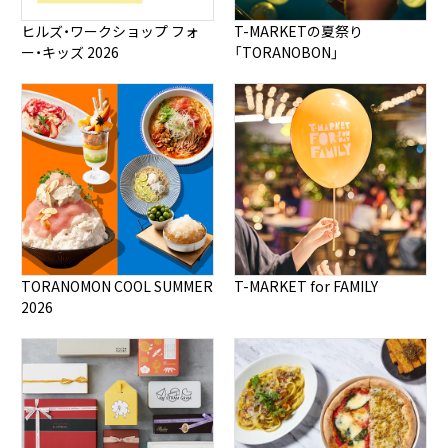
※車の駐車場の区画内にございます
リムジンバス／京成高速バス ※運休中
虎ノ門ヒルズ ステーションタワー
ヒルズ・ワークショップ フォ
T-MARKETの夏祭り
虎ノ門ヒルズ 森タワー 1F 車寄せ「アンダーズ東京」、
ー・キッズ 2026
「TORANOBON」
時間
虎ノ門ヒルズ ビジネスタワー 1F バスターミナル「虎ノ
機械式・一般車
門ヒルズ」に停車いたします。
・虎ノ門ヒルズ 森タワー
空車
◯港区コミュニティバス「ちぃばす」
アンダーズ東京、虎ノ門ヒルズ行きをご利用ください。
7:00～23:00
芝ルート
・虎ノ門ヒルズ ビジネスタワー
機械式・ハイルーフ車
・料金 片道 大人¥1,150（税込）、小人¥580（税込）
7:00～23:00
・新橋駅発：新橋駅→愛宕一丁目 みなとパーク芝浦発：み
空車
・所要時間 約30分～45分（交通事情によって変動あり）
・虎ノ門ヒルズ レジデンシャルタワー
なとパーク芝浦→田町駅→芝公園駅→御成門駅→愛宕
0:00～24:00
一丁目
・虎ノ門ヒルズ ステーションタワー
0:00～24:00
詳しくはこちら（外部リンク）
港区ホームページ「ちぃばす」（公式サイト）
料金
TORANOMON COOL SUMMER
T-MARKET for FAMILY
・最初の5時間無料
2026
・5時間経過後 ¥100 / 60分
・上限24時間500円（繰り返し適用あり）
虎ノ門ヒルズ ビジネス
虎ノ門ヒルズ 森タワー
アクセスTOP
タワー
◯東京BRT
備考
自走式
・虎ノ門ヒルズ ビジネスタワー1F バスターミナル停車
地下階の駐輪場へは地上の自転車用エレベーターで降
機械式・一般車
空車
りてください。