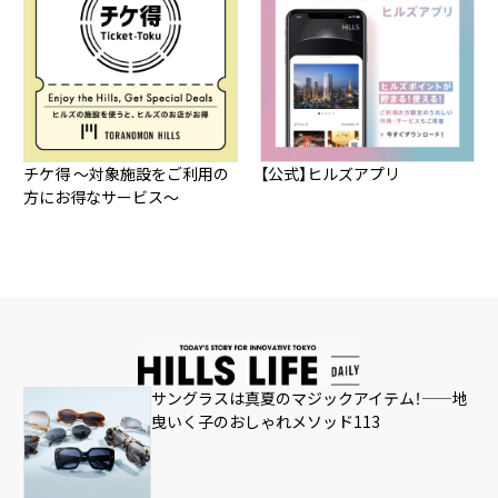
全長：5.3m 全幅：1.9m
料金
全高：2.4m
・¥100 / 30分
○虎ノ門ヒルズ ビジネスタワー
・上限24時間1,000円（繰り返し適用あり）
・収容形式：機械式
※割引サービスは駐車場とは異なります。
全長：5.3m 全幅：2.05m
詳しくは
料金・各種割引
をご確認ください。
全高：1.55～2.05m 最低地上高：90mm
チケ得 ～対象施設をご利用の
【公式】ヒルズアプリ
重量2.5t
※施設内での路上駐車はご遠慮ください。
方にお得なサービス～
○虎ノ門ヒルズ ステーションタワー
・収容形式：機械式
◯
港区自転車シェアリング
全長：5.3m 全幅：2.05m
港区自転車シェアリングは、どこのサイクルポートでも
全高：1.65～2.1m 最低地上高：70mm
自転車のレンタル・返却ができるレンタルサイクルで
重量2.5t
す。
サングラスは真夏のマジックアイテム！——地
曳いく子のおしゃれメソッド113
港区自転車シェアリング（公式サイトリンク）
料金・各種割引