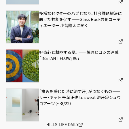
◯駐車料金
多様なセクターのハブとなり、社会課題解決に
時間
アクセスTOP
向けた共創を促す——Glass Rock共創コーデ
全日0:00～24:00
ィネーター 小菅隆太に聞く
料金
￥200 / 15分
※各種割引あります。
好奇心と離陸する夏。——藤原ヒロシの連載
「INSTANT FLOW」#67
◯ショップ・レストラン・各種サービスのご利用による
割引
・1店舗あたり￥3,000以上のお買い上げで、1時間サービ
ス
「痛みを感じた時に流す汗」がつなぐもの——
リー・キット 千葉正也 to sweat 流汗＠シュウ
・1店舗あたり￥5,000以上のお買い上げで、2時間サービ
ゴアーツ（〜8/22）
ス
※虎ノ門ヒルズ 森タワー、虎ノ門ヒルズ ビジネスタワ
ー、虎ノ門ヒルズ レジデンシャルタワー、虎ノ門ヒルズ
HILLS LIFE DAILY
ステーションタワー共通の割引サービスです。（最大3店