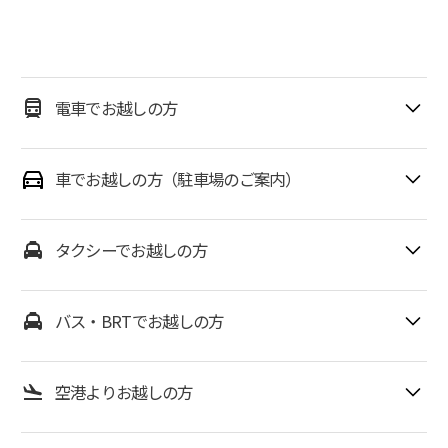
電車でお越しの方
○東京メトロ日比谷線『虎ノ門ヒルズ駅』直結
車でお越しの方（駐車場のご案内）
○東京メトロ銀座線『虎ノ門駅』直結
1F車寄せにご来場ください
○東京メトロ千代田線・丸ノ内線・日比谷線『霞ヶ関駅』
※建物周辺での降車はご遠慮願います。
タクシーでお越しの方
A12・A13出口
○都営三田線『内幸町駅』A3出口
1F車寄せにご来場ください。
◯アクセス所要時間
○JR『新橋駅』烏森口
バス・BRTでお越しの方
・新橋駅から車で約5分
・東京駅から車で約10分
東京メトロ（公式サイトリンク）
◯都バス
・「横浜・羽田」方面より・・・首都高速「汐留」出口から約5
空港よりお越しの方
分
渋谷方面より
・「池袋・新宿・成田」方面より・・・首都高速「霞が関」出口
・都バス 都01系統 「虎ノ門」