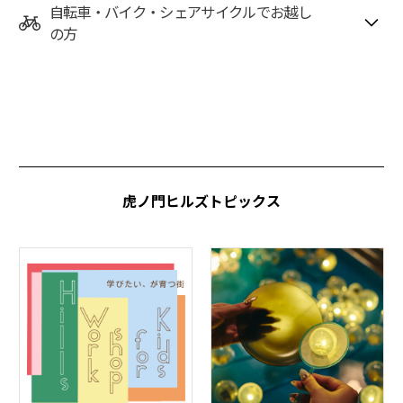
から約5分
自転車・バイク・シェアサイクルでお越し
・都バス 渋88系統 「虎ノ門」、「虎ノ門三丁目」
◯アクセス所要時間（目安）
の方
・成田空港から車で約90分
新橋方面より
都営地下鉄（公式サイトリンク）
・新橋駅から車で約5分
・羽田空港から車で約30分
◯成田空港より
・都バス 都01系統 「虎ノ門」
自転車・バイクでお越しのお客様用の駐輪場をご用意して
・都バス 都88系統 「虎ノ門」、「虎ノ門三丁目」
おります。
リムジンバス
・東京駅から車で約10分
虎ノ門ヒルズ 森タワー 1F 車寄せ「アンダーズ東京」に停
自転車駐輪場
・「横浜・羽田」方面より・・・首都高速「汐留」出口から約5
車いたします。
時間貸駐車場空き状況
収容形式・車両制限
都バス運行サービス（公式サイト）
分
アンダーズ東京行きをご利用ください。
アクセスTOP
料金・各種割引
駐車場のお問い合わせ
・「池袋・新宿・成田」方面より・・・首都高速「霞が関」出口
・料金 片道 大人¥3,100（税込）、小人¥1,550（税込）
虎ノ門ヒルズトピックス
から約5分
・所要時間 約80～145分（交通事情によって変動あり）
駐車場オプションサービス
よくあるご質問
・成田空港から車で約90分
◯東急バス
詳しくはこちら（外部リンク）
東京方面より
・羽田空港から車で約30分
時間貸駐車場空き状況
10:41pm Aug.08th,2026
エリア
・東急バス 東98系統 「西新橋二丁目」「愛宕山下」
・虎ノ門ヒルズ 森タワーB1F
アクセスTOP
・虎ノ門ヒルズ ビジネスタワー1F
・虎ノ門ヒルズ レジデンシャルタワー1F
東急バスナビ（公式サイト）
◯羽田空港より
・虎ノ門ヒルズ ステーションタワーB3F