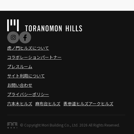
舗（3回）まで）
※駐車券を各施設のレジ等でご提示ください。
※一部対象外の施設・商品もございます
◯ヒルズカードMastercard®による割引
虎ノ門ヒルズについて
ヒルズカードMastercardをお持ちの方は、
駐車場料金
が毎回1時間サービスになります。
コラボレーションパートナー
＜ご利用方法＞
プレスルーム
ご利用の駐車場での精算時に、駐車券挿入後にヒルズカ
サイト利用について
ードMastercardを精算機に挿入してください。
お問い合わせ
※ヒルズカードMastercardによる割引は、バイク駐輪
プライバシーポリシー
場ではご利用できません。
※有効期限を過ぎたヒルズカードMastercardでは本サ
六本木ヒルズ
麻布台ヒルズ
表参道ヒルズ
アークヒルズ
ービスをご利用いただけません。
ヒルズカードMastercard（公式サイトリンク）
© Copyright Mori Building Co., Ltd. 2026 All Rights Reserved.
※ご不明な点、ご利用方法は各駐車場係員へお問い合わ