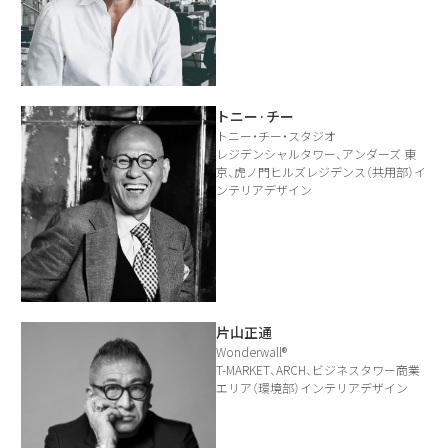
トニー·チー
トニー・チー・スタジオ
レジデンシャルタワー、アンダーズ 東
京、虎ノ門ヒルズレジデンス（共用部）イ
ンテリアデザイン
片山正通
Wonderwall®️
T-MARKET、ARCH、ビジネスタワー商業
エリア（環境部）インテリアデザイン