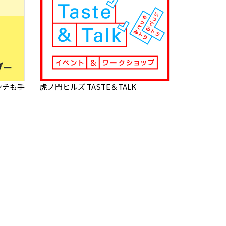
ンチも手
虎ノ門ヒルズ TASTE＆TALK