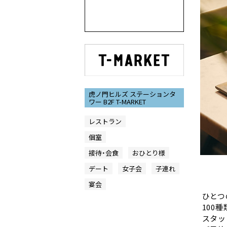
虎ノ門ヒルズ ステーションタ
ワー B2F T-MARKET
レストラン
個室
接待・会食
おひとり様
デート
女子会
子連れ
宴会
ひとつ
100
スタッ