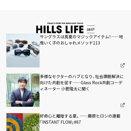
サングラスは真夏のマジックアイテム！——地
曳いく子のおしゃれメソッド113
多様なセクターのハブとなり、社会課題解決に
向けた共創を促す——Glass Rock共創コーデ
ィネーター 小菅隆太に聞く
好奇心と離陸する夏。——藤原ヒロシの連載
「INSTANT FLOW」#67