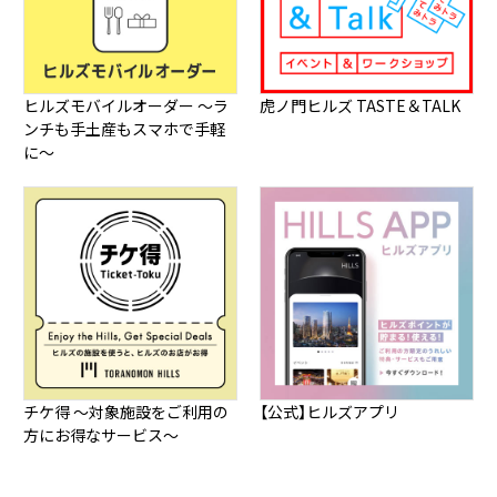
ヒルズモバイルオーダー ～ラ
虎ノ門ヒルズ TASTE＆TALK
ンチも手土産もスマホで手軽
に～
チケ得 ～対象施設をご利用の
【公式】ヒルズアプリ
方にお得なサービス～