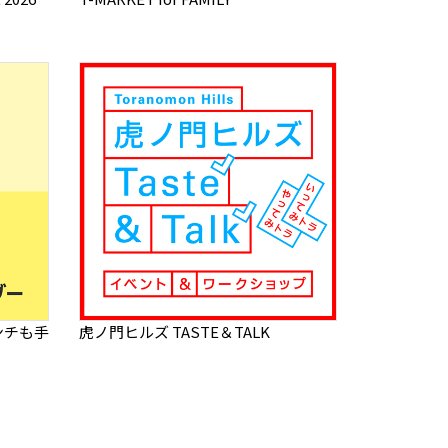
ンチも手
虎ノ門ヒルズ TASTE＆TALK