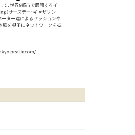
して、世界9都市で展開するイ
ering（サーズデー・ギャザリン
イノベーター達によるセッションや
体験を梃子にネットワークを拡
okyo.peatix.com/