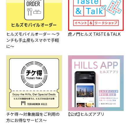
ヒルズモバイルオーダー ～ラ
虎ノ門ヒルズ TASTE＆TALK
ンチも手土産もスマホで手軽
に～
チケ得 ～対象施設をご利用の
【公式】ヒルズアプリ
方にお得なサービス～