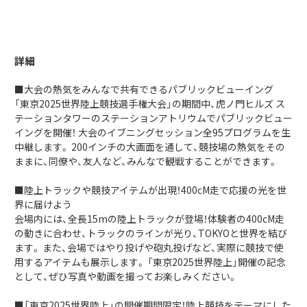
詳細
■大会の熱気をみんなで共有できるパブリックビューイング
「東京2025世界陸上競技選手権大会」の期間中、虎ノ門ヒルズ ス
テーションタワーのステーションアトリウムでパブリックビュー
イングを開催！ 大会のイブニングセッション全95プログラムを生
中継します。 200インチの大画面を通して、競技場の熱気をその
ままに、同僚や、友人など、みんなで観戦することができます。
■陸上トラックや競技アイテムが出現！400cM走で応援の光を世
界に届けよう
会場内には、全長15mの陸上トラックが登場！体験者の400cM走
の動きに合わせ、トラックのラインが光り、TOKYOと世界を結び
ます。 また、会場ではやり投げや砲丸投げなど、実際に競技で使
用するアイテムも展示します。 「東京2025世界陸上」開催の記念
として、ぜひ写真や動画を撮ってお楽しみください。
■「東京2025世界陸上」の開催期間限定！陸上競技をテーマにした