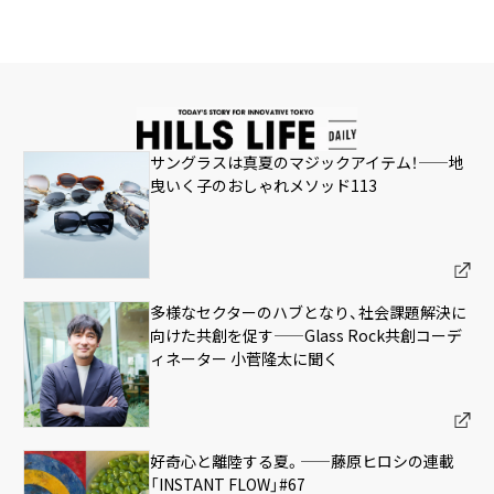
サングラスは真夏のマジックアイテム！——地
曳いく子のおしゃれメソッド113
多様なセクターのハブとなり、社会課題解決に
向けた共創を促す——Glass Rock共創コーデ
ィネーター 小菅隆太に聞く
好奇心と離陸する夏。——藤原ヒロシの連載
「INSTANT FLOW」#67