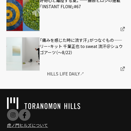
好奇心と離陸する夏。——藤原ヒロシの連載
「INSTANT FLOW」#67
「痛みを感じた時に流す汗」がつなぐもの——
リー・キット 千葉正也 to sweat 流汗＠シュウ
ゴアーツ（〜8/22）
HILLS LIFE DAILY↗︎
虎ノ門ヒルズについて