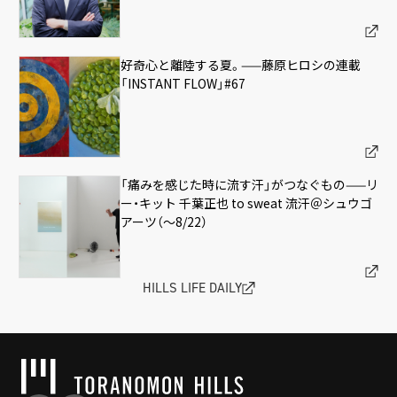
好奇心と離陸する夏。——藤原ヒロシの連載
「INSTANT FLOW」#67
「痛みを感じた時に流す汗」がつなぐもの——リ
ー・キット 千葉正也 to sweat 流汗＠シュウゴ
アーツ（〜8/22）
HILLS LIFE DAILY