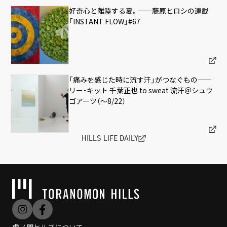
好奇心と離陸する夏。——藤原ヒロシの連載
「INSTANT FLOW」#67
「痛みを感じた時に流す汗」がつなぐもの——
リー・キット 千葉正也 to sweat 流汗＠シュウ
ゴアーツ（〜8/22）
HILLS LIFE DAILY