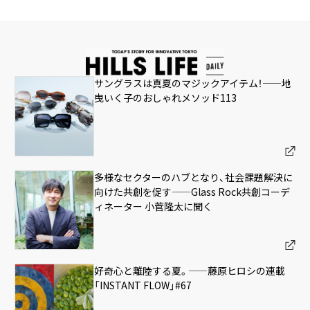
サングラスは真夏のマジックアイテム！——地
曳いく子のおしゃれメソッド113
多様なセクターのハブとなり、社会課題解決に
向けた共創を促す——Glass Rock共創コーデ
ィネーター 小菅隆太に聞く
好奇心と離陸する夏。——藤原ヒロシの連載
「INSTANT FLOW」#67