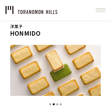
洋菓子
HONMIDO
Slide 2 of 4.