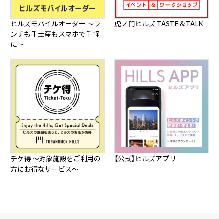
ヒルズモバイルオーダー ～ラ
虎ノ門ヒルズ TASTE＆TALK
ンチも手土産もスマホで手軽
に～
チケ得 ～対象施設をご利用の
【公式】ヒルズアプリ
方にお得なサービス～