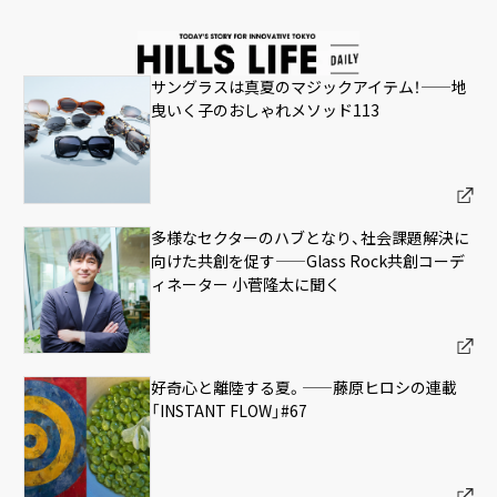
サングラスは真夏のマジックアイテム！——地
曳いく子のおしゃれメソッド113
多様なセクターのハブとなり、社会課題解決に
向けた共創を促す——Glass Rock共創コーデ
ィネーター 小菅隆太に聞く
好奇心と離陸する夏。——藤原ヒロシの連載
「INSTANT FLOW」#67