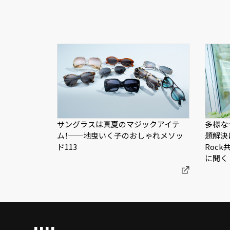
サングラスは真夏のマジックアイテ
多様な
ム！——地曳いく子のおしゃれメソッ
題解決
ド113
Roc
に聞く