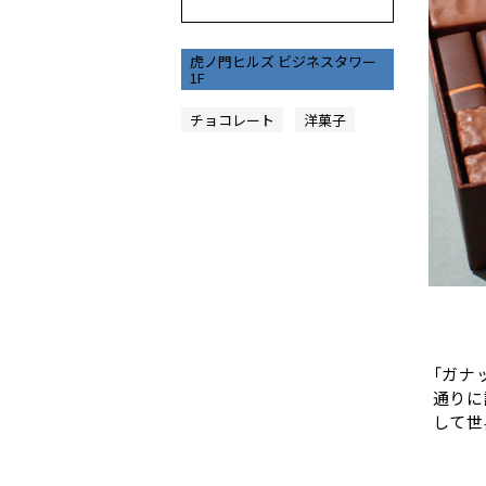
虎ノ門ヒルズ ビジネスタワー
1F
チョコレート
洋菓子
Slide 3 
「ガナ
通りに
して世