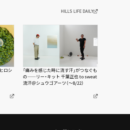
HILLS LIFE DAILY
ヒロシ
「痛みを感じた時に流す汗」がつなぐも
の——リー・キット 千葉正也 to sweat
流汗＠シュウゴアーツ（〜8/22）