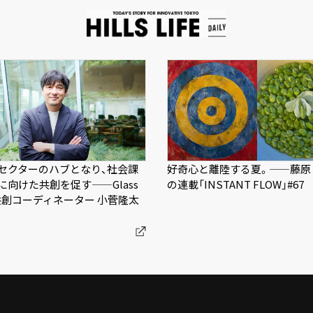
セクターのハブとなり、社会課
好奇心と離陸する夏。——藤原
に向けた共創を促す——Glass
の連載「INSTANT FLOW」#67
k共創コーディネーター 小菅隆太