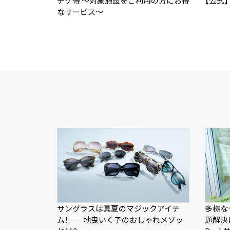
チケ得 ～対象施設をご利用の方にお得
【公式
なサービス～
サングラスは真夏のマジックアイテ
多様な
ム！——地曳いく子のおしゃれメソッ
題解決