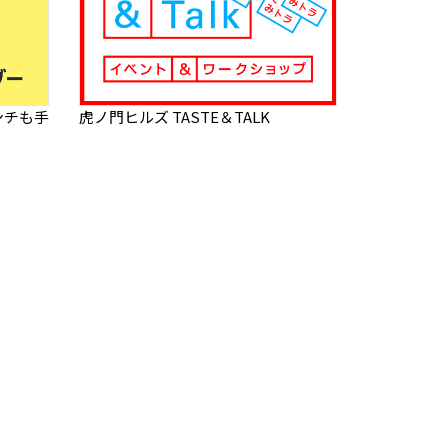
ンチも手
虎ノ門ヒルズ TASTE＆TALK