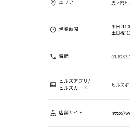
エリア
虎ノ門ヒル
平日：11:0
営業時間
土日祝：11
電話
03-6257-
ヒルズアプリ/
ヒルズポ
ヒルズカード
店舗サイト
http://ww