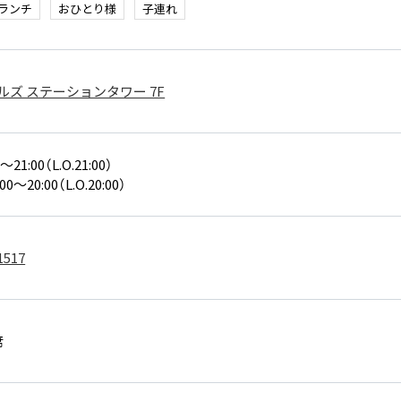
ランチ
おひとり様
子連れ
ルズ ステーションタワー 7F
21:00（L.O.21:00）
0～20:00（L.O.20:00）
1517
席