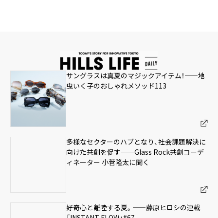
サングラスは真夏のマジックアイテム！——地
曳いく子のおしゃれメソッド113
多様なセクターのハブとなり、社会課題解決に
向けた共創を促す——Glass Rock共創コーデ
ィネーター 小菅隆太に聞く
好奇心と離陸する夏。——藤原ヒロシの連載
「INSTANT FLOW」#67