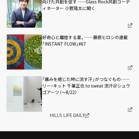
向けた共創を促す——Glass Rock共創コーデ
ィネーター 小菅隆太に聞く
好奇心と離陸する夏。——藤原ヒロシの連載
「INSTANT FLOW」#67
「痛みを感じた時に流す汗」がつなぐもの——
リー・キット 千葉正也 to sweat 流汗＠シュウ
ゴアーツ（〜8/22）
HILLS LIFE DAILY