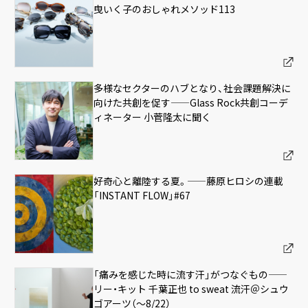
曳いく子のおしゃれメソッド113
多様なセクターのハブとなり、社会課題解決に
向けた共創を促す——Glass Rock共創コーデ
ィネーター 小菅隆太に聞く
好奇心と離陸する夏。——藤原ヒロシの連載
「INSTANT FLOW」#67
「痛みを感じた時に流す汗」がつなぐもの——
リー・キット 千葉正也 to sweat 流汗＠シュウ
ゴアーツ（〜8/22）