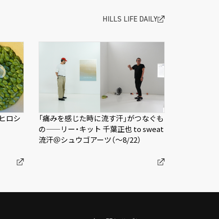
HILLS LIFE DAILY
ヒロシ
「痛みを感じた時に流す汗」がつなぐも
の——リー・キット 千葉正也 to sweat
流汗＠シュウゴアーツ（〜8/22）