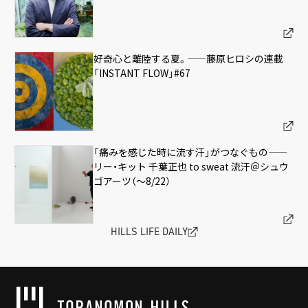
好奇心と離陸する夏。——藤原ヒロシの連載
「INSTANT FLOW」#67
「痛みを感じた時に流す汗」がつなぐもの——
リー・キット 千葉正也 to sweat 流汗＠シュウ
ゴアーツ（〜8/22）
HILLS LIFE DAILY