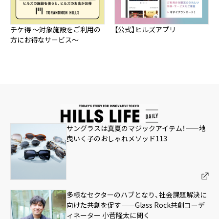
チケ得 ～対象施設をご利用の
【公式】ヒルズアプリ
方にお得なサービス～
サングラスは真夏のマジックアイテム！——地
曳いく子のおしゃれメソッド113
多様なセクターのハブとなり、社会課題解決に
向けた共創を促す——Glass Rock共創コーデ
ィネーター 小菅隆太に聞く