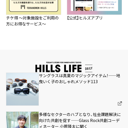
チケ得 ～対象施設をご利用の
【公式】ヒルズアプリ
方にお得なサービス～
サングラスは真夏のマジックアイテム！——地
曳いく子のおしゃれメソッド113
多様なセクターのハブとなり、社会課題解決に
向けた共創を促す——Glass Rock共創コーデ
ィネーター 小菅隆太に聞く