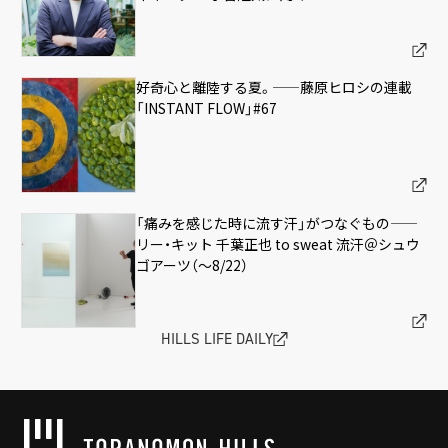
好奇心と離陸する夏。——藤原ヒロシの連載
「INSTANT FLOW」#67
「痛みを感じた時に流す汗」がつなぐもの——
リー・キット 千葉正也 to sweat 流汗＠シュウ
ゴアーツ（〜8/22）
HILLS LIFE DAILY