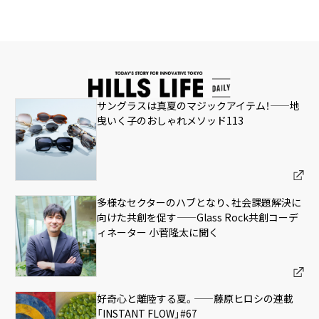
サングラスは真夏のマジックアイテム！——地
曳いく子のおしゃれメソッド113
多様なセクターのハブとなり、社会課題解決に
向けた共創を促す——Glass Rock共創コーデ
ィネーター 小菅隆太に聞く
好奇心と離陸する夏。——藤原ヒロシの連載
「INSTANT FLOW」#67