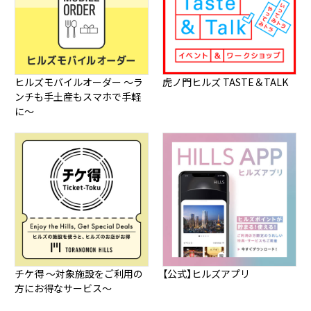
ヒルズモバイルオーダー ～ラ
虎ノ門ヒルズ TASTE＆TALK
ンチも手土産もスマホで手軽
に～
チケ得 ～対象施設をご利用の
【公式】ヒルズアプリ
方にお得なサービス～