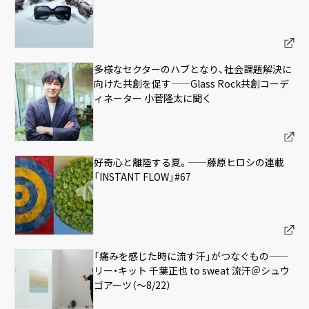
多様なセクターのハブとなり、社会課題解決に
向けた共創を促す——Glass Rock共創コーデ
ィネーター 小菅隆太に聞く
好奇心と離陸する夏。——藤原ヒロシの連載
「INSTANT FLOW」#67
「痛みを感じた時に流す汗」がつなぐもの——
リー・キット 千葉正也 to sweat 流汗＠シュウ
ゴアーツ（〜8/22）